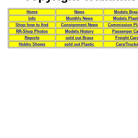
Home
News
Models Bras
Info
Monthly News
Models Plast
Shop how to find
Consignment News
Commission Pla
RR-Shop Photos
Models History
Passenger Ca
Reports
sold out Brass
Freight Car
Hobby Shows
sold out Plastic
Cars/Truck