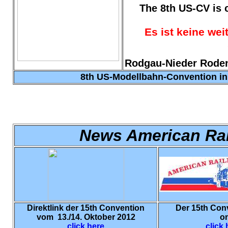
The 8th US-CV is 
Es ist keine wei
Rodgau-Nieder Roden 
8th
US-Modellbahn-Convention in 
News American Rai
Direktlink der 15th Convention
D
er 15th Con
vom 13./14. Oktober 2012
on
click here
click 