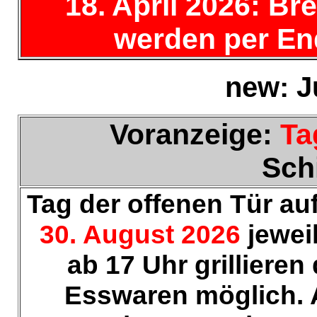
18. April 2026: B
werden per End
new: J
Voranzeige:
Ta
Sch
Tag der offenen Tür au
30. August 2026
jewei
ab 17 Uhr grillieren
Esswaren möglich. 