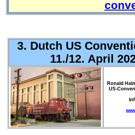
conv
3. Dutch US Conventio
11./12. April 20
Ronald Halma
US-Conventi
In
www