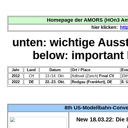
Homepage der AMORS (HOn3 Ameri
hier klicken:
htt
unten: wichtige Auss
below: important 
Jahr
Land
Datum
Ort / Place
Eve
2012
CH
13./
14. Okt.
Adliswil (Zürich)
Final CV
15t
2022
DE
22
.-23. Okt.
Rodgau (Frankfurt), DE
8
. 
8th
US-Modellbahn-Convent
New 18.03.22: Die 