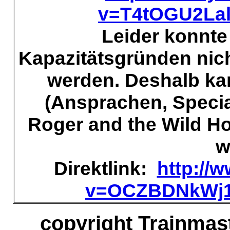
v=T4tOGU2Lal
Leider konnte
Kapazitätsgründen nich
werden. Deshalb ka
(Ansprachen, Speci
Roger and the Wild H
w
Direktlink:
http://
v=OCZBDNkWj1Q
copyright Trainmas