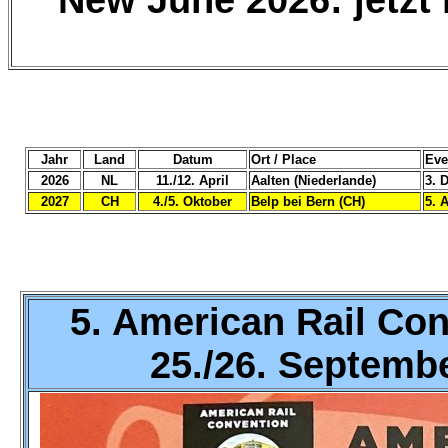
New June 2026: jetzt 
Jahr
Land
Datum
Ort / Place
Eve
2026
NL
11./12. April
Aalten (Niederlande)
3. 
2027
CH
4./5. Oktober
Belp bei Bern (CH)
5. 
5
. American Rail Con
25./26. Septembe