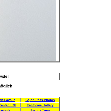
wide!
möglich
on Layout
Cajon Pass Photos
Center LCH
California Gallery
ayouts
Joshua Trees