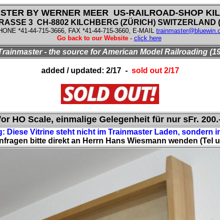
STER BY WERNER MEER US-RAILROAD-SHOP KI
SSE 3 CH-8802 KILCHBERG (ZÜRICH) SWITZERLAND (f
HONE *41-44-715-3666, FAX *41-44-715-3660, E-MAIL
trainmaster@bluewin.
Go back to our Website -
click here
Trainmaster - the source for American Model Railroading (19
added / updated: 2/17 -
sold out 2/17
for HO Scale, einmalige Gelegenheit für nur sFr. 20
 Diese Vitrine steht nicht im Trainmaster Laden, sondern i
nfragen bitte direkt an Herrn Hans Wiesmann wenden (Tel u