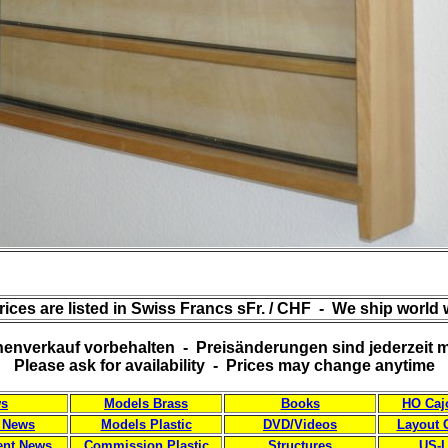
prices are listed in Swiss Francs sFr. / CHF - We ship world 
enverkauf vorbehalten - Preisänderungen sind jederzeit 
Please ask for availability - Prices may change anytime
s
Models Brass
Books
HO Caj
 News
Models Plastic
DVD/Videos
Layout 
nt News
Commission Plastic
Structures
US-L