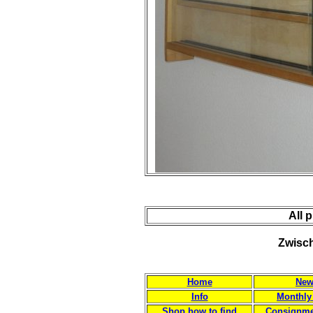
All 
Zwisch
Home
New
Info
Monthly
Shop how to find
Consignme