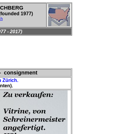
LCHBERG
ounded 1977)
ch
77 - 2017)
0.- consignment
n Zürich.
nten).