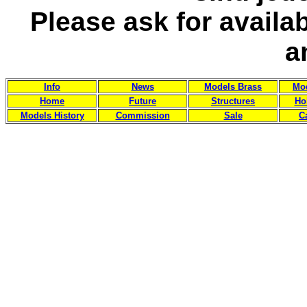
Please ask for availa
a
Info
News
Models Brass
Mod
Home
Future
Structures
Ho
Models History
Commission
Sale
C