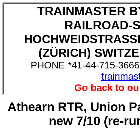
TRAINMASTER B
RAILROAD-
HOCHWEIDSTRASSE
(ZÜRICH) SWITZE
PHONE *41-44-715-3666,
trainmas
Go back to ou
Athearn RTR, Union Pa
new 7/10 (re-ru