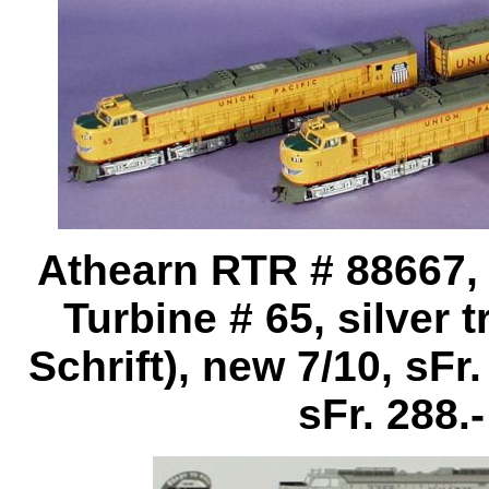
Athearn RTR # 88667,
Turbine # 65, silver 
Schrift), new 7/10, sFr.
sFr. 288.