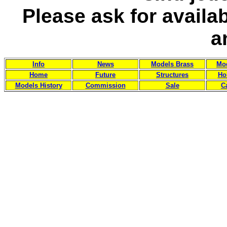
Please ask for availa
a
Info
News
Models Brass
Mod
Home
Future
Structures
Ho
Models History
Commission
Sale
C