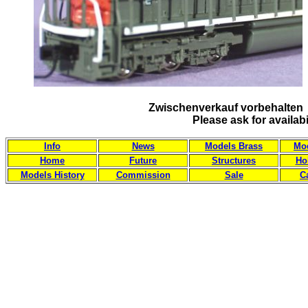
Zwischenverkauf vorbehalten 
Please ask for availab
Info
News
Models Brass
Mod
Home
Future
Structures
Ho
Models History
Commission
Sale
C