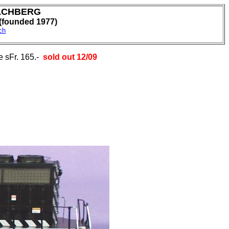
LCHBERG
ounded 1977)
ch
je sFr. 165.-
sold out 12/09