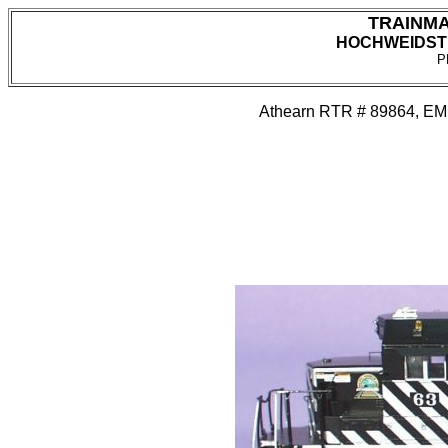
TRAINM
HOCHWEIDSTR
P
Athearn RTR # 89864, EMD