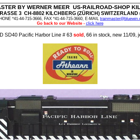
ASTER BY WERNER MEER US-RAILROAD-SHOP KI
ASSE 3 CH-8802 KILCHBERG (ZÜRICH) SWITZERLAND (f
HONE *41-44-715-3666, FAX *41-44-715-3660, E-MAIL
trainmaster@bluewin.
Go back to our Website -
click here
 SD40 Pacific Harbor Line # 63
sold
, 66 in stock, new 11/09, 