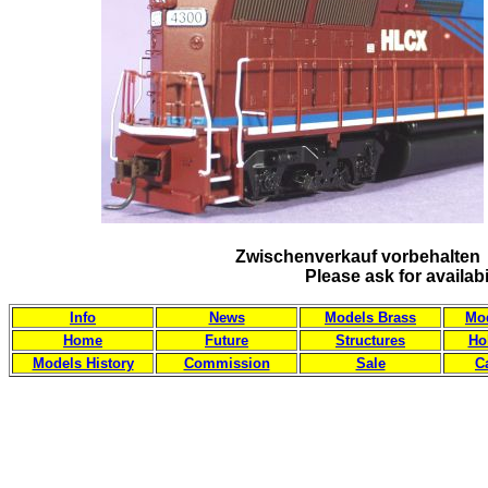
Zwischenverkauf vorbehalten 
Please ask for availab
Info
News
Models Brass
Mod
Home
Future
Structures
Ho
Models History
Commission
Sale
C